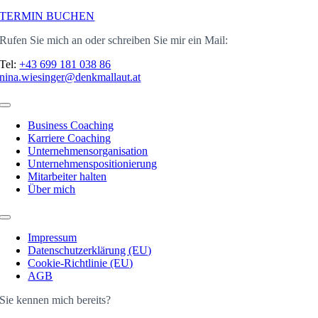
TERMIN BUCHEN
Rufen Sie mich an oder schreiben Sie mir ein Mail:
Tel:
+43 699 181 038 86
nina.wiesinger@denkmallaut.at
Toggle
Navigation
Business Coaching
Karriere Coaching
Unternehmensorganisation
Unternehmenspositionierung
Mitarbeiter halten
Über mich
Toggle
Navigation
Impressum
Datenschutzerklärung (EU)
Cookie-Richtlinie (EU)
AGB
Sie kennen mich bereits?