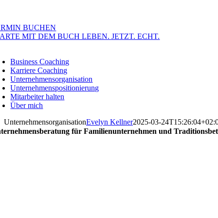
ERMIN BUCHEN
ARTE MIT DEM BUCH LEBEN. JETZT. ECHT.
oggle
avigation
Business Coaching
Karriere Coaching
Unternehmensorganisation
Unternehmenspositionierung
Mitarbeiter halten
Über mich
Unternehmensorganisation
Evelyn Kellner
2025-03-24T15:26:04+02:
ternehmensberatung für Familienunternehmen und Traditionsbetr