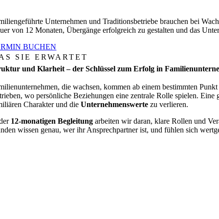
miliengeführte Unternehmen und Traditionsbetriebe brauchen bei Wachst
uer von 12 Monaten, Übergänge erfolgreich zu gestalten und das Unter
ERMIN BUCHEN
AS SIE ERWARTET
ruktur und Klarheit – der Schlüssel zum Erfolg in Familienunter
milienunternehmen, die wachsen, kommen ab einem bestimmten Punkt 
trieben, wo persönliche Beziehungen eine zentrale Rolle spielen. Eine g
miliären Charakter und die
Unternehmenswerte
zu verlieren.
 der
12-monatigen Begleitung
arbeiten wir daran, klare Rollen und Ve
nden wissen genau, wer ihr Ansprechpartner ist, und fühlen sich wertge