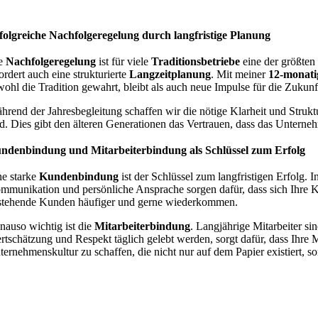
folgreiche Nachfolgeregelung durch langfristige Planung
e
Nachfolgeregelung
ist für viele
Traditionsbetriebe
eine der größten
ordert auch eine strukturierte
Langzeitplanung
. Mit meiner
12-monati
wohl die Tradition gewahrt, bleibt als auch neue Impulse für die Zukunf
hrend der Jahresbegleitung schaffen wir die nötige Klarheit und Struktur
nd. Dies gibt den älteren Generationen das Vertrauen, dass das Unterneh
ndenbindung und Mitarbeiterbindung als Schlüssel zum Erfolg
ne starke
Kundenbindung
ist der Schlüssel zum langfristigen Erfolg. 
mmunikation und persönliche Ansprache sorgen dafür, dass sich Ihre Kun
stehende Kunden häufiger und gerne wiederkommen.
nauso wichtig ist die
Mitarbeiterbindung
. Langjährige Mitarbeiter si
rtschätzung und Respekt täglich gelebt werden, sorgt dafür, dass Ihre M
ternehmenskultur zu schaffen, die nicht nur auf dem Papier existiert, so