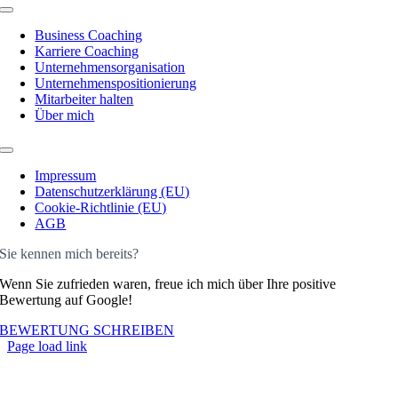
Toggle
Navigation
Business Coaching
Karriere Coaching
Unternehmensorganisation
Unternehmenspositionierung
Mitarbeiter halten
Über mich
Toggle
Navigation
Impressum
Datenschutzerklärung (EU)
Cookie-Richtlinie (EU)
AGB
Sie kennen mich bereits?
Wenn Sie zufrieden waren, freue ich mich über Ihre positive
Bewertung auf Google!
BEWERTUNG SCHREIBEN
Page load link
Nach
oben