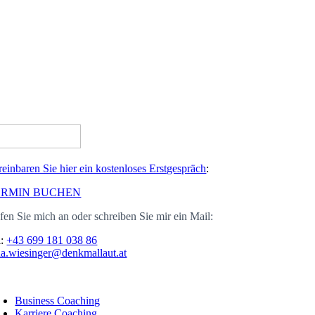
reinbaren Sie hier ein kostenloses Erstgespräch
:
ERMIN BUCHEN
fen Sie mich an oder schreiben Sie mir ein Mail:
l:
+43 699 181 038 86
na.wiesinger@denkmallaut.at
oggle
avigation
Business Coaching
Karriere Coaching