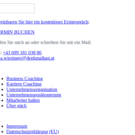
reinbaren Sie hier ein kostenloses Erstgespräch
:
ERMIN BUCHEN
fen Sie mich an oder schreiben Sie mir ein Mail:
l:
+43 699 181 038 86
na.wiesinger@denkmallaut.at
oggle
avigation
Business Coaching
Karriere Coaching
Unternehmensorganisation
Unternehmenspositionierung
Mitarbeiter halten
Über mich
oggle
avigation
Impressum
Datenschutzerklärung (EU)